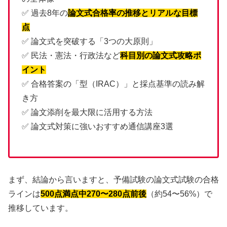
✅ 過去8年の
論文式合格率の推移とリアルな目標
点
✅ 論文式を突破する「3つの大原則」
✅ 民法・憲法・行政法など
科目別の論文式攻略ポ
イント
✅ 合格答案の「型（IRAC）」と採点基準の読み解
き方
✅ 論文添削を最大限に活用する方法
✅ 論文式対策に強いおすすめ通信講座3選
まず、結論から言いますと、予備試験の論文式試験の合格
ラインは
500点満点中270〜280点前後
（約54〜56%）で
推移しています。