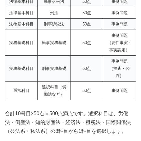
法律基本科目
民事訴訟法
50点
事例問題
法律基本科目
刑法
50点
事例問題
法律基本科目
刑事訴訟法
50点
事例問題
事例問題
実務基礎科目
民事実務基礎
50点
（要件事実・
事実認定）
事例問題
実務基礎科目
刑事実務基礎
50点
（捜査・公
判）
選択科目（労
選択科目
50点
事例問題
働法など）
合計10科目×50点＝500点満点です。選択科目は、労働
法・倒産法・知的財産法・経済法・租税法・国際関係法
（公法系・私法系）の8科目から1科目を選択します。