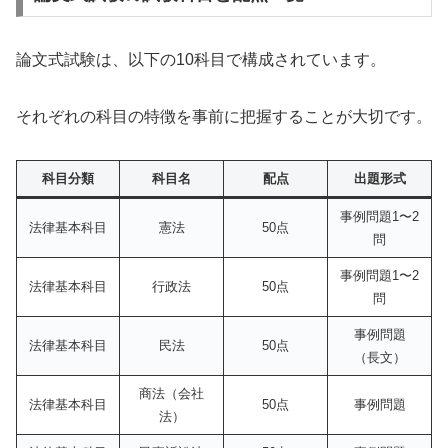
論文式試験は、以下の10科目で構成されています。
それぞれの科目の特徴を事前に把握することが大切です。
科目分類
科目名
配点
出題形式
事例問題1〜2
法律基本科目
憲法
50点
問
事例問題1〜2
法律基本科目
行政法
50点
問
事例問題
法律基本科目
民法
50点
（長文）
商法（会社
法律基本科目
50点
事例問題
法）