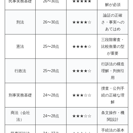
民事実務基礎
26〜30点
★★★★★
解が必須
論証の正確
刑法
26〜30点
★★★★☆
さ・事実への
あてはめ
三段階審査・
憲法
25〜28点
★★★★☆
比較衡量の型
が重要
行訴法の構造
行政法
25〜28点
★★★★☆
理解・判例引
用
捜査・公判手
刑事実務基礎
24〜28点
★★★☆☆
続の正確な理
解
商法（会社
条文操作・機
24〜28点
★★★☆☆
法）
関設計
手続法の基本