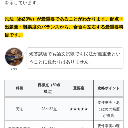
を示しています。
民法（約23%）が最重要であることがわかります。配点・
出題量・難易度のバランスから、合否を左右する最重要科
目です。
短答試験でも論文試験でも民法が最重要とい
うことに変わりはありません。
ひの
目標点（50点
科目
重要度
攻略ポイント
満点）
要件事実・あ
民法
28〜32点
★★★★★
てはめの精度
が勝負
要件事実の理