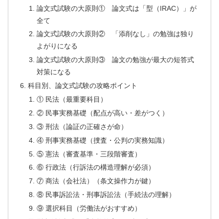
論文式試験の大原則① 論文式は「型（IRAC）」が
全て
論文式試験の大原則② 「添削なし」の勉強は独り
よがりになる
論文式試験の大原則③ 論文の勉強が最大の短答式
対策になる
科目別、論文式試験の攻略ポイント
① 民法（最重要科目）
② 民事実務基礎（配点が高い・差がつく）
③ 刑法（論証の正確さが命）
④ 刑事実務基礎（捜査・公判の実務知識）
⑤ 憲法（審査基準・三段階審査）
⑥ 行政法（行訴法の構造理解が必須）
⑦ 商法（会社法）（条文操作力が鍵）
⑧ 民事訴訟法・刑事訴訟法（手続法の理解）
⑨ 選択科目（労働法がおすすめ）