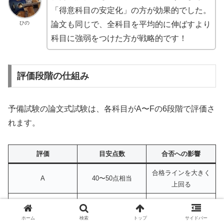
「得意科目の安定化」の方が効果的でした。
ひの
論文も同じで、全科目を平均的に伸ばすより
科目に強弱をつけた方が戦略的です！
評価段階の仕組み
予備試験の論文式試験は、各科目がA〜Fの6段階で評価さ
れます。
評価
目安点数
合否への影響
合格ラインを大きく
A
40〜50点相当
上回る
B
35〜40点相当
合格ラインを上回る
ホーム
検索
トップ
サイドバー
合格ラインに届く