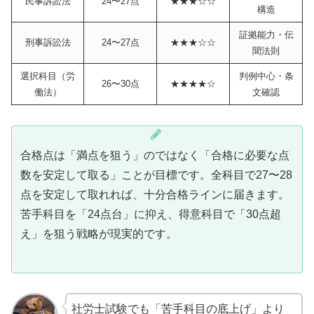
民事訴訟法
24〜27点
★★★☆☆
構造
証拠能力・伝
刑事訴訟法
24〜27点
★★★☆☆
聞法則
選択科目（労
判例中心・条
26〜30点
★★★★☆
働法）
文確認
合格点は「満点を狙う」のではなく「合格に必要な点
数を安定して取る」ことが目標です。全科目で27〜28
点を安定して取れれば、十分合格ラインに届きます。
苦手科目を「24点台」に抑え、得意科目で「30点超
え」を狙う戦略が現実的です。
社労士試験でも「苦手科目の底上げ」より