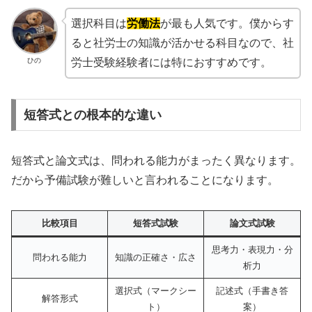
選択科目は
労働法
が最も人気です。僕からす
ると社労士の知識が活かせる科目なので、社
ひの
労士受験経験者には特におすすめです。
短答式との根本的な違い
短答式と論文式は、問われる能力がまったく異なります。
だから予備試験が難しいと言われることになります。
比較項目
短答式試験
論文式試験
思考力・表現力・分
問われる能力
知識の正確さ・広さ
析力
選択式（マークシー
記述式（手書き答
解答形式
ト）
案）