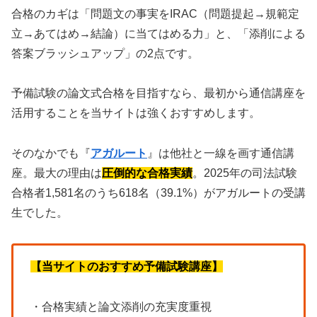
合格のカギは「問題文の事実をIRAC（問題提起→規範定
立→あてはめ→結論）に当てはめる力」と、「添削による
答案ブラッシュアップ」の2点です。
予備試験の論文式合格を目指すなら、最初から通信講座を
活用することを当サイトは強くおすすめします。
そのなかでも『
アガルート
』は他社と一線を画す通信講
座。最大の理由は
圧倒的な合格実績
。2025年の司法試験
合格者1,581名のうち618名（39.1%）がアガルートの受講
生でした。
【当サイトのおすすめ予備試験講座】
・合格実績と論文添削の充実度重視