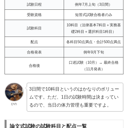
試験日程
例年7月上旬（3日間）
受験資格
短答式試験合格者のみ
10科目（法律基本7科目＋実務基
試験科目
礎2科目＋選択科目1科目）
配点
各科目50点満点・合計500点満点
合格発表
例年9月下旬
口述試験（10月）→ 最終合格
合格後
（11月発表）
3日間で10科目というのはかなりのボリュー
ムです。ただ、1日の試験時間は決まってい
ひの
るので、当日の体力管理も重要ですよ。
論文式試験の試験科目と配点一覧