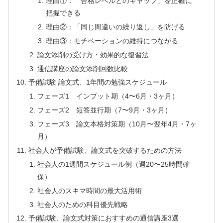
理由①：「合格レベルとのギャップ」を正確に
把握できる
理由②：「同じ間違いの繰り返し」を防げる
理由③：モチベーションの維持につながる
論文添削の受け方・効果的な復習法
通信講座の論文添削回数比較
予備試験 論文式、1年間の勉強スケジュール
フェーズ1 インプット期（4〜6月・3ヶ月）
フェーズ2 短答並行期（7〜9月・3ヶ月）
フェーズ3 論文本格対策期（10月〜翌年4月・7ヶ
月）
社会人が予備試験、論文式を突破するための方法
社会人の1週間スケジュール例（週20〜25時間確
保）
社会人のスキマ時間の最大活用術
社会人のための科目優先戦略
予備試験、論文式対策におすすめの通信講座3選